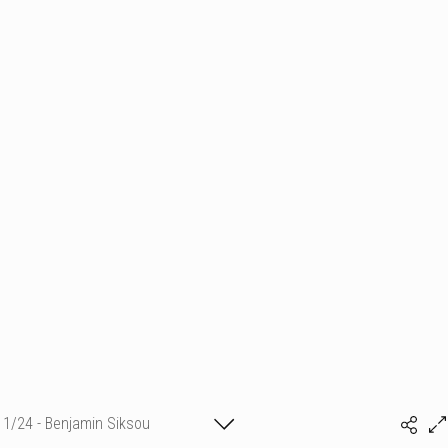
1/24 - Benjamin Siksou
(c) matthieu camille colin