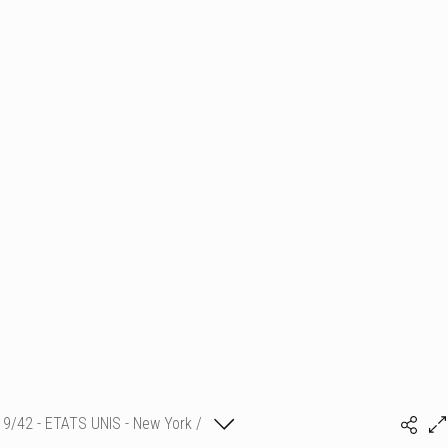
9/42 - ETATS UNIS - New York /
(c) matthieu camille colin
Ben