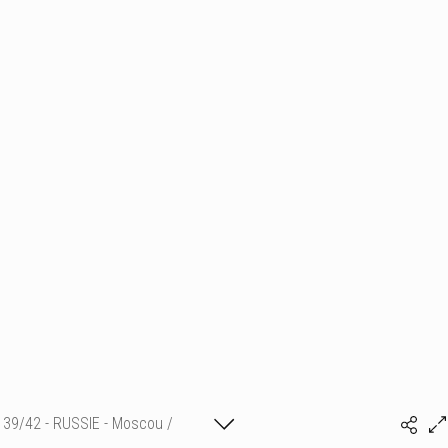
39/42 - RUSSIE - Moscou /
(c) matthieu camille colin
Vartan