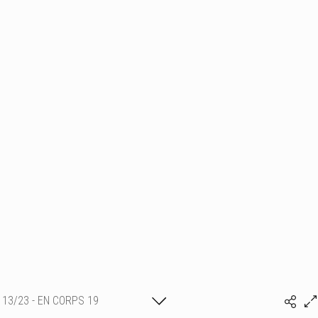
13/23 - EN CORPS 19
(c) matthieu camille colin