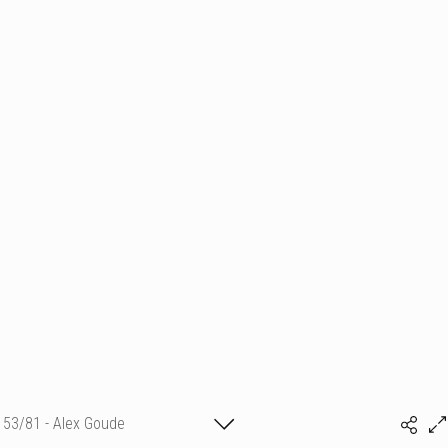
53/81 - Alex Goude
(c) matthieu camille colin