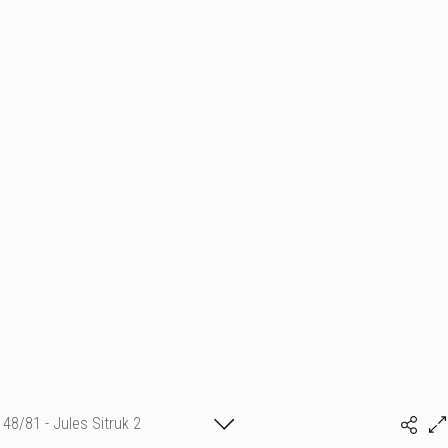
48/81 - Jules Sitruk 2
(c) matthieu camille colin