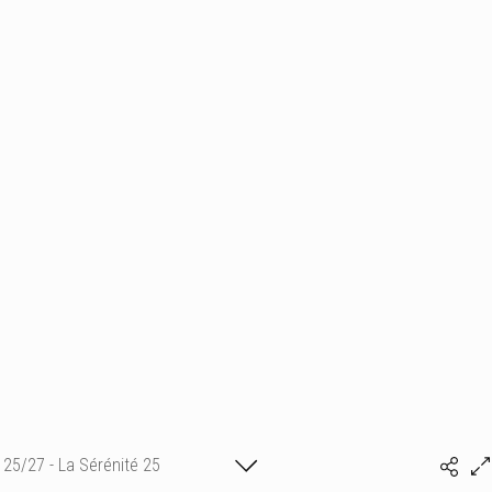
25/27 - La Sérénité 25
(c) matthieu camille colin